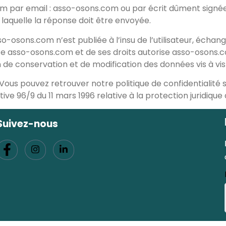
m par email : asso-osons.com ou par écrit dûment signée
à laquelle la réponse doit être envoyée.
sso-osons.com n’est publiée à l’insu de l’utilisateur, éch
ite asso-osons.com et de ses droits autorise asso-osons.
 de conservation et de modification des données vis à vis 
ous pouvez retrouver notre politique de confidentialité s
rective 96/9 du 11 mars 1996 relative à la protection juridiq
Suivez-nous