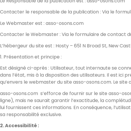
Le Responsable de la publication est : asso-osons.com
Contacter le responsable de la publication : Via le formul
Le Webmaster est : asso-osons.com
Contacter le Webmaster : Via le formulaire de contact du
L’hébergeur du site est : Hosty – 651 N Broad St, New Cast
1. Présentation et principe :
Est désigné ci-après : Utilisateur, tout internaute se co
dans l’état, mis à la disposition des utilisateurs. Il est ic
qu’envers le webmaster du site asso-osons.com. Le site 
asso-osons.com
s’efforce de fournir sur le site asso-o
ligne), mais ne saurait garantir l’exactitude, la complétude
lui fournissent ces informations. En conséquence, l’utilisa
sa responsabilité exclusive.
2. Accessibilité :