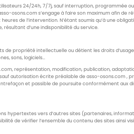
tilisateurs 24/24h, 7/7j, sauf interruption, programmée o
 asso-osons.com s’engage à faire son maximum afin de réta
 heures de l’intervention. N’étant soumis qu’à une oblig
résultant d’une indisponibilité du service.
 de propriété intellectuelle ou détient les droits d’usage 
nes, sons, logiciels…
.com, représentation, modification, publication, adaptati
, sauf autorisation écrite préalable de asso-osons.com , pro
ntrefaçon et passible de poursuite conformément aux disp
ns hypertextes vers d’autres sites (partenaires, informat
ibilité de vérifier l’ensemble du contenu des sites ainsi v