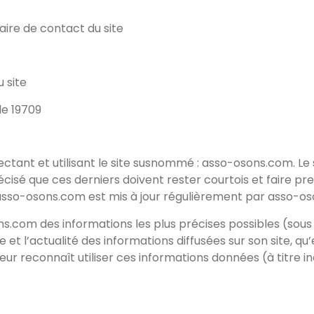
aire de contact du site
 site
le 19709
nnectant et utilisant le site susnommé : asso-osons.com. 
i précisé que ces derniers doivent rester courtois et faire p
asso-osons.com est mis à jour régulièrement par asso-os
sons.com des informations les plus précises possibles (so
 et l’actualité des informations diffusées sur son site, qu’e
teur reconnaît utiliser ces informations données (à titre i